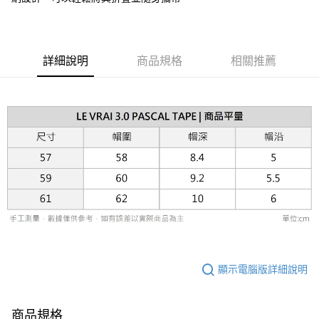
台新國際商業銀行
中國信託商業銀行
AFTEE先享後付
台灣樂天信用卡公司
相關說明
【關於「AFTEE先享後付」】
ATM付款
AFTEE先享後付是「在收到商品之後才付款」的支付方式。 讓您購物簡單
詳細說明
商品規格
相關推薦
便利好安心！
１．簡單：不需註冊會員、不需綁卡、不需儲值。
運送方式
２．便利：只要手機號碼，簡訊認證，即可結帳。
３．安心：先確認商品／服務後，再付款。
黑貓宅急便配送到府
每筆NT$120，滿NT$3,000(含以上)免運費
【「AFTEE先享後付」結帳流程】
１．於結帳方式選擇「AFTEE先享後付」後，將跳轉至「AFTEE先享後付」
結帳頁面，進行簡訊認證並確認金額後，即可完成結帳。
２．訂單成立數日內，您將收到繳費通知簡訊。
３．收到繳費通知簡訊後14天內，點擊此簡訊中的連結，可透過四大超商／
ATM／網路銀行／等多元方式進行付款，方視為交易完成。
※ 請注意：結帳手續完成當下不需立刻繳費，但若您需要取消訂單，請聯絡
購買商品的店家。未經商家同意取消之訂單仍視為有效，需透過AFTEE先享
後付繳納相關費用。
※ 交易是否成功請以「AFTEE先享後付 」之結帳頁面顯示為準，若有關於
是否繳費成功／繳費後需取消欲退款等相關疑問，請聯繫「AFTEE先享後付
顯示電腦版詳細說明
客戶支援中心」
https://netprotections.freshdesk.com/support/home
【注意事項】
１．透過由恩沛科技股份有限公司提供之「AFTEE先享後付」服務完成之交
商品規格