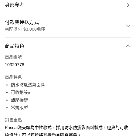
身形參考
付款與運送方式
宅配滿NT$3,000免運
付款方式
商品特色
信用卡一次付款
商品編號
信用卡分期付款
10320778
3 期 0 利率 每期
NT$360
21家銀行
商品特色
合作金庫商業銀行
第一商業銀行
LINE Pay
防水防風透氣面料
華南商業銀行
彰化商業銀行
可收納設計
Apple Pay
上海商業儲蓄銀行
台北富邦商業銀行
國泰世華商業銀行
兆豐國際商業銀行
熱壓接縫
街口支付
臺灣中小企業銀行
台中商業銀行
常規版型
匯豐（台灣）商業銀行
華泰商業銀行
悠遊付
聯邦商業銀行
遠東國際商業銀行
銷售重點
元大商業銀行
永豐商業銀行
全盈+PAY
Pascal漁夫帽為中性款式，採用防水防撕裂面料製成，經典的可收
玉山商業銀行
星展（台灣）商業銀行
納設計，可以輕鬆將其折疊並隨身攜帶。