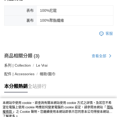
易，需依本服務之必要範圍內提供個人資料，並將交易相關給付款項請求債
權轉讓予恩沛科技股份有限公司。
２．關於個人資料處理事宜，請瀏覽以下網址：
表布
100%尼龍
https://aftee.tw/terms/#terms3
３．未成年的使用者請事先徵得法定代理人或監護人之同意方可使用
裏布
100%聚酯纖維
「AFTEE先享後付」，若未經同意申辦者引起之損失，本公司不負相關責
任。
客服
４．使用「AFTEE先享後付」時，將依據個別帳號之用戶狀況，依本公司即
時審查核予不同之上限額度；若仍有額度不足之情形，本公司將視審查結果
請求用戶進行身份認證。
５．嚴禁一人註冊多個帳號或使用他人資訊註冊。若發現惡意使用之情形，
恩沛科技股份有限公司將有權停止該用戶之使用額度並採取法律行動。
商品相關分類 (3)
查看全部
系列 | Collection
Le Vrai
配件 | Accessories
帽款/圍巾
本分類熱銷
全站排行
本網站中使用 cookie，欲查詢有關本網站使用 cookie 方式之詳情，及若您不希
熱門標籤
望在電腦上使用 cookie 時應如何變更電腦的 cookie 設定，請參閱本網站「
隱私
權條款
」之 Cookie 聲明。您繼續使用本網站即表示您同意本公司得按本網站使
用條款之 Cookie 聲明使用 cookie。
了解更多 >