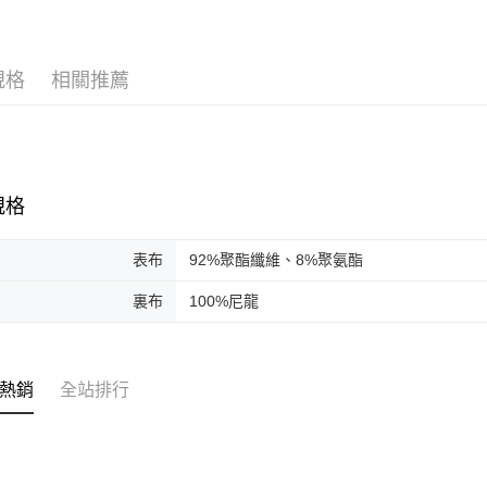
SALE
３．收到繳
／ATM／
※ 請注意
絡購買商品
規格
相關推薦
先享後付
※ 交易是
是否繳費成
付客戶支
【注意事
規格
１．透過由
交易，需
求債權轉
表布
92%聚酯纖維、8%聚氨酯
２．關於
https://aft
裏布
100%尼龍
３．未成
「AFTE
任。
４．使用「
即時審查
熱銷
全站排行
結果請求
５．嚴禁
形，恩沛
動。