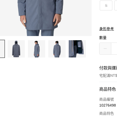
S
身形參考
數量
付款與運
宅配滿NT$
付款方式
商品特色
信用卡一
商品編號
10276498
信用卡分
商品特色
3 期 