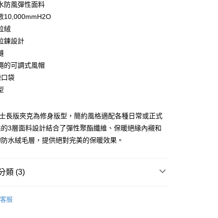
水防風彈性面料
庫商業銀行
第一商業銀行
10,000mmH2O
業銀行
彰化商業銀行
粒絨
業儲蓄銀行
台北富邦商業銀行
拉鍊設計
華商業銀行
兆豐國際商業銀行
縫
小企業銀行
台中商業銀行
繩的可調式風帽
台灣）商業銀行
華泰商業銀行
業銀行
遠東國際商業銀行
鍊口袋
業銀行
永豐商業銀行
型
業銀行
星展（台灣）商業銀行
際商業銀行
中國信託商業銀行
享後付
s男士長版夾克為修身版型，簡約風格適配各種日常或正式
天信用卡公司
殊的3層面料設計結合了彈性聚酯纖維、保暖絕緣內襯和
FTEE先享後付」】
先享後付是「在收到商品之後才付款」的支付方式。 讓您購物簡單
的防水絨毛層，提供絕對完美的保暖效果。
心！
：不需註冊會員、不需綁卡、不需儲值。
：只要手機號碼，簡訊認證，即可結帳。
類 (3)
：先確認商品／服務後，再付款。
便配送到府
EE先享後付」結帳流程】
ection
Klassic
20，滿NT$3,000(含以上)免運費
方式選擇「AFTEE先享後付」後，將跳轉至「AFTEE先享後
客服
n
男款外套/大衣
頁面，進行簡訊認證並確認金額後，即可完成結帳。
成立數日內，您將收到繳費通知簡訊。