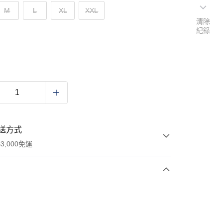
M
L
XL
XXL
清除
紀錄
送方式
3,000免運
次付款
期付款
0 利率 每期
NT$2,700
21家銀行