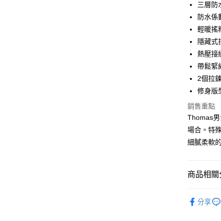
三層防
合作金
防水係數
LINE Pay
華南商
輕暖搖
Apple Pay
上海商
隱藏式
國泰世
熱壓接
街口支付
臺灣中
帶鬆緊
匯豐（
悠遊付
聯邦商
2個拉
元大商
全盈+PAY
修身版
玉山商
銷售重點
台新國
AFTEE先
Thoma
台灣樂
相關說明
場合。特
【關於「A
ATM付款
AFTEE
細膩柔軟
便利好安
１．簡單
２．便利
運送方式
商品相關分
３．安心
黑貓宅急
【「AFT
系列 | Coll
每筆NT$1
１．於結帳
分享
男款 | Me
付」結帳
２．訂單