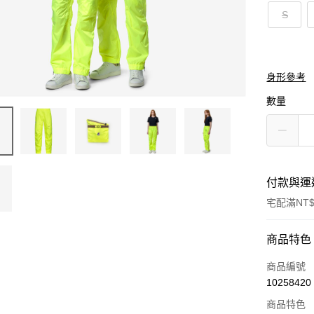
S
身形參考
數量
付款與運
宅配滿NT$
付款方式
商品特色
信用卡一
商品編號
10258420
信用卡分
商品特色
3 期 