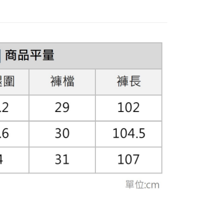
費通知簡訊後14天內，點擊此簡訊中的連結，可透過四大超商
網路銀行／等多元方式進行付款，方視為交易完成。
：結帳手續完成當下不需立刻繳費，但若您需要取消訂單，請聯
的店家。未經商家同意取消之訂單仍視為有效，需透過AFTEE
繳納相關費用。
否成功請以「AFTEE先享後付 」之結帳頁面顯示為準，若有關於
功／繳費後需取消欲退款等相關疑問，請聯繫「AFTEE先享後
援中心」
https://netprotections.freshdesk.com/support/home
項】
恩沛科技股份有限公司提供之「AFTEE先享後付」服務完成之
依本服務之必要範圍內提供個人資料，並將交易相關給付款項請
讓予恩沛科技股份有限公司。
個人資料處理事宜，請瀏覽以下網址：
ee.tw/terms/#terms3
年的使用者請事先徵得法定代理人或監護人之同意方可使用
E先享後付」，若未經同意申辦者引起之損失，本公司不負相關責
AFTEE先享後付」時，將依據個別帳號之用戶狀況，依本公司
核予不同之上限額度；若仍有額度不足之情形，本公司將視審查
用戶進行身份認證。
一人註冊多個帳號或使用他人資訊註冊。若發現惡意使用之情
科技股份有限公司將有權停止該用戶之使用額度並採取法律行