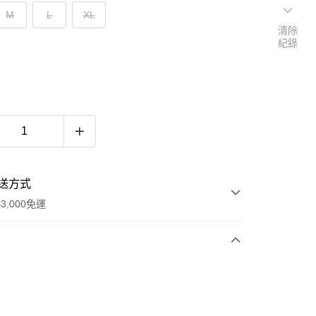
M
L
XL
清除
紀錄
送方式
3,000免運
次付款
期付款
0 利率 每期
NT$920
21家銀行