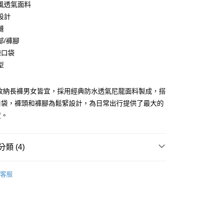
風透氣面料
庫商業銀行
第一商業銀行
設計
業銀行
彰化商業銀行
縫
業儲蓄銀行
台北富邦商業銀行
部/褲腳
華商業銀行
兆豐國際商業銀行
鍊口袋
小企業銀行
台中商業銀行
型
台灣）商業銀行
華泰商業銀行
業銀行
遠東國際商業銀行
業銀行
永豐商業銀行
d可收納長褲男女皆宜，採用經典防水透氣尼龍面料製成，搭
業銀行
星展（台灣）商業銀行
口袋，褲頭和褲腳為鬆緊設計，為日常出行提供了最大的
際商業銀行
中國信託商業銀行
享後付
度。
天信用卡公司
FTEE先享後付」】
先享後付是「在收到商品之後才付款」的支付方式。 讓您購物簡單
心！
類 (4)
：不需註冊會員、不需綁卡、不需儲值。
：只要手機號碼，簡訊認證，即可結帳。
ection
Le Vrai
：先確認商品／服務後，再付款。
客服
n
男款下身
便配送到府
EE先享後付」結帳流程】
20，滿NT$3,000(含以上)免運費
men
女款下身
方式選擇「AFTEE先享後付」後，將跳轉至「AFTEE先享後
頁面，進行簡訊認證並確認金額後，即可完成結帳。
成立數日內，您將收到繳費通知簡訊。