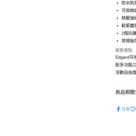
防水防
合作金
可收納
LINE Pay
華南商
熱壓接
Apple Pay
上海商
鬆緊腰
國泰世
2個拉
街口支付
臺灣中
常規版
匯豐（
悠遊付
聯邦商
銷售重點
元大商
全盈+PAY
Edgar
玉山商
配多功能
台新國
AFTEE先
活動自由
台灣樂
相關說明
【關於「A
ATM付款
AFTEE
便利好安
商品相關分
１．簡單
２．便利
系列 | Coll
運送方式
３．安心
分享
男款 | Me
黑貓宅急
【「AFT
每筆NT$1
女款 | Wo
１．於結帳
付」結帳
SALE
２．訂單