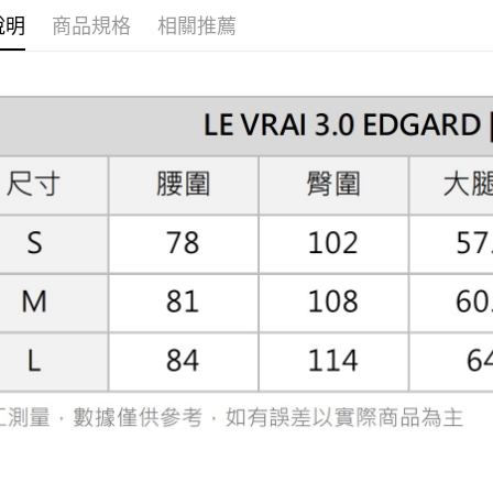
３．收到繳
說明
商品規格
相關推薦
／ATM／
※ 請注意
絡購買商品
先享後付
※ 交易是
是否繳費成
付客戶支
【注意事
１．透過由
交易，需
求債權轉
２．關於
https://aft
３．未成
「AFTE
任。
４．使用「
即時審查
結果請求
５．嚴禁
形，恩沛
動。