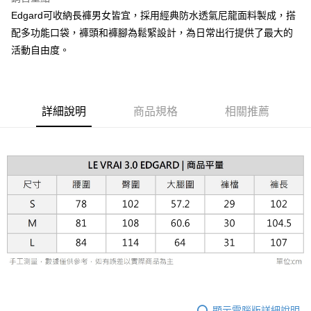
台新國際商業銀行
中國信託商業銀行
AFTEE先享後付
Edgard可收納長褲男女皆宜，採用經典防水透氣尼龍面料製成，搭
台灣樂天信用卡公司
相關說明
配多功能口袋，褲頭和褲腳為鬆緊設計，為日常出行提供了最大的
【關於「AFTEE先享後付」】
ATM付款
活動自由度。
AFTEE先享後付是「在收到商品之後才付款」的支付方式。 讓您購物簡單
便利好安心！
１．簡單：不需註冊會員、不需綁卡、不需儲值。
運送方式
２．便利：只要手機號碼，簡訊認證，即可結帳。
３．安心：先確認商品／服務後，再付款。
黑貓宅急便配送到府
詳細說明
商品規格
相關推薦
每筆NT$120，滿NT$3,000(含以上)免運費
【「AFTEE先享後付」結帳流程】
１．於結帳方式選擇「AFTEE先享後付」後，將跳轉至「AFTEE先享後付」
結帳頁面，進行簡訊認證並確認金額後，即可完成結帳。
２．訂單成立數日內，您將收到繳費通知簡訊。
３．收到繳費通知簡訊後14天內，點擊此簡訊中的連結，可透過四大超商／
ATM／網路銀行／等多元方式進行付款，方視為交易完成。
※ 請注意：結帳手續完成當下不需立刻繳費，但若您需要取消訂單，請聯絡
購買商品的店家。未經商家同意取消之訂單仍視為有效，需透過AFTEE先享
後付繳納相關費用。
※ 交易是否成功請以「AFTEE先享後付 」之結帳頁面顯示為準，若有關於
是否繳費成功／繳費後需取消欲退款等相關疑問，請聯繫「AFTEE先享後付
客戶支援中心」
https://netprotections.freshdesk.com/support/home
【注意事項】
１．透過由恩沛科技股份有限公司提供之「AFTEE先享後付」服務完成之交
顯示電腦版詳細說明