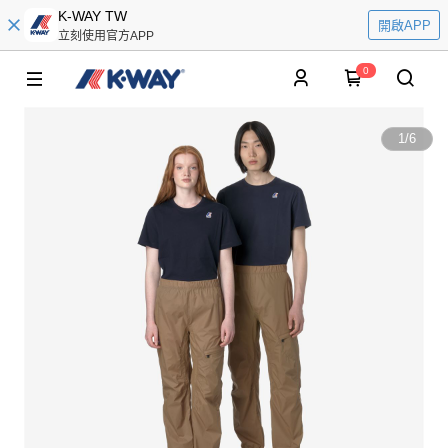
K-WAY TW
開啟APP
立刻使用官方APP
0
1
/
6