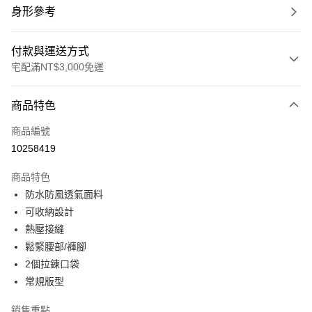
身形參考
付款與運送方式
宅配滿NT$3,000免運
付款方式
商品特色
信用卡一次付款
商品編號
信用卡分期付款
10258419
3 期 0 利率 每期
NT$920
21家銀行
商品特色
合作金庫商業銀行
第一商業銀行
LINE Pay
防水防風透氣面料
華南商業銀行
彰化商業銀行
可收納設計
Apple Pay
上海商業儲蓄銀行
台北富邦商業銀行
國泰世華商業銀行
兆豐國際商業銀行
熱壓接縫
街口支付
臺灣中小企業銀行
台中商業銀行
鬆緊腰部/褲腳
匯豐（台灣）商業銀行
華泰商業銀行
2個拉鍊口袋
悠遊付
聯邦商業銀行
遠東國際商業銀行
常規版型
元大商業銀行
永豐商業銀行
全盈+PAY
玉山商業銀行
星展（台灣）商業銀行
銷售重點