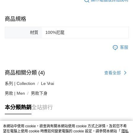
易，需依本服務之必要範圍內提供個人資料，並將交易相關給付款項請求債
權轉讓予恩沛科技股份有限公司。
２．關於個人資料處理事宜，請瀏覽以下網址：
https://aftee.tw/terms/#terms3
商品規格
３．未成年的使用者請事先徵得法定代理人或監護人之同意方可使用
「AFTEE先享後付」，若未經同意申辦者引起之損失，本公司不負相關責
材質
100%尼龍
任。
４．使用「AFTEE先享後付」時，將依據個別帳號之用戶狀況，依本公司即
時審查核予不同之上限額度；若仍有額度不足之情形，本公司將視審查結果
客服
請求用戶進行身份認證。
５．嚴禁一人註冊多個帳號或使用他人資訊註冊。若發現惡意使用之情形，
恩沛科技股份有限公司將有權停止該用戶之使用額度並採取法律行動。
商品相關分類 (4)
查看全部
系列 | Collection
Le Vrai
男款 | Men
男款下身
本分類熱銷
全站排行
本網站中使用 cookie，欲查詢有關本網站使用 cookie 方式之詳情，及若您不希
熱門標籤
望在電腦上使用 cookie 時應如何變更電腦的 cookie 設定，請參閱本網站「
隱私