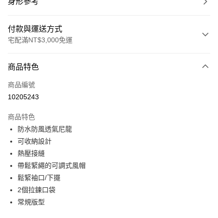
身形參考
付款與運送方式
宅配滿NT$3,000免運
付款方式
商品特色
信用卡一次付款
商品編號
信用卡分期付款
10205243
3 期 0 利率 每期
NT$1,533
21家銀行
商品特色
合作金庫商業銀行
第一商業銀行
LINE Pay
防水防風透氣尼龍
華南商業銀行
彰化商業銀行
可收納設計
Apple Pay
上海商業儲蓄銀行
台北富邦商業銀行
國泰世華商業銀行
兆豐國際商業銀行
熱壓接縫
街口支付
臺灣中小企業銀行
台中商業銀行
帶鬆緊繩的可調式風帽
匯豐（台灣）商業銀行
華泰商業銀行
鬆緊袖口/下擺
悠遊付
聯邦商業銀行
遠東國際商業銀行
2個拉鍊口袋
元大商業銀行
永豐商業銀行
全盈+PAY
常規版型
玉山商業銀行
星展（台灣）商業銀行
台新國際商業銀行
中國信託商業銀行
AFTEE先享後付