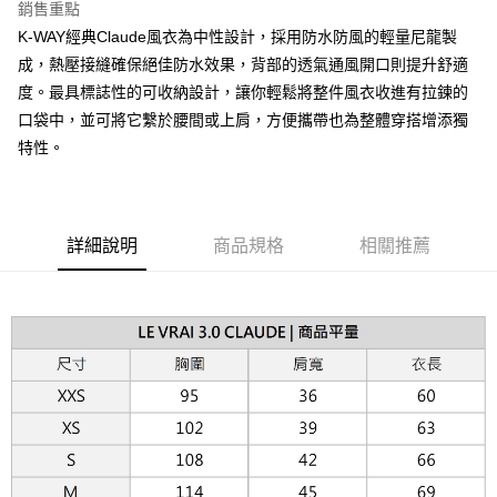
銷售重點
台灣樂天信用卡公司
相關說明
K-WAY經典Claude風衣為中性設計，採用防水防風的輕量尼龍製
【關於「AFTEE先享後付」】
ATM付款
成，熱壓接縫確保絕佳防水效果，背部的透氣通風開口則提升舒適
AFTEE先享後付是「在收到商品之後才付款」的支付方式。 讓您購物簡單
便利好安心！
度。最具標誌性的可收納設計，讓你輕鬆將整件風衣收進有拉鍊的
１．簡單：不需註冊會員、不需綁卡、不需儲值。
運送方式
口袋中，並可將它繫於腰間或上肩，方便攜帶也為整體穿搭增添獨
２．便利：只要手機號碼，簡訊認證，即可結帳。
３．安心：先確認商品／服務後，再付款。
特性。
黑貓宅急便配送到府
每筆NT$120，滿NT$3,000(含以上)免運費
【「AFTEE先享後付」結帳流程】
１．於結帳方式選擇「AFTEE先享後付」後，將跳轉至「AFTEE先享後付」
結帳頁面，進行簡訊認證並確認金額後，即可完成結帳。
２．訂單成立數日內，您將收到繳費通知簡訊。
詳細說明
商品規格
相關推薦
３．收到繳費通知簡訊後14天內，點擊此簡訊中的連結，可透過四大超商／
ATM／網路銀行／等多元方式進行付款，方視為交易完成。
※ 請注意：結帳手續完成當下不需立刻繳費，但若您需要取消訂單，請聯絡
購買商品的店家。未經商家同意取消之訂單仍視為有效，需透過AFTEE先享
後付繳納相關費用。
※ 交易是否成功請以「AFTEE先享後付 」之結帳頁面顯示為準，若有關於
是否繳費成功／繳費後需取消欲退款等相關疑問，請聯繫「AFTEE先享後付
客戶支援中心」
https://netprotections.freshdesk.com/support/home
【注意事項】
１．透過由恩沛科技股份有限公司提供之「AFTEE先享後付」服務完成之交
易，需依本服務之必要範圍內提供個人資料，並將交易相關給付款項請求債