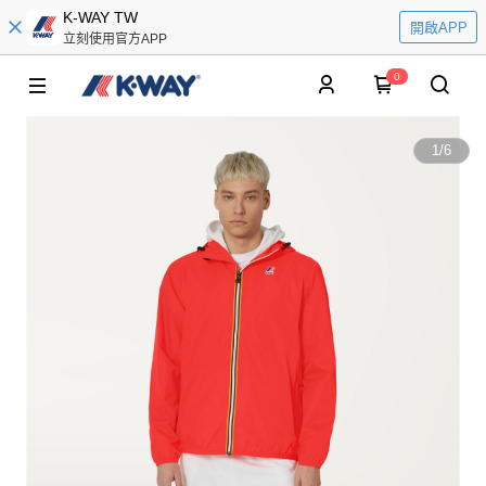
K-WAY TW
開啟APP
立刻使用官方APP
0
1
/
6