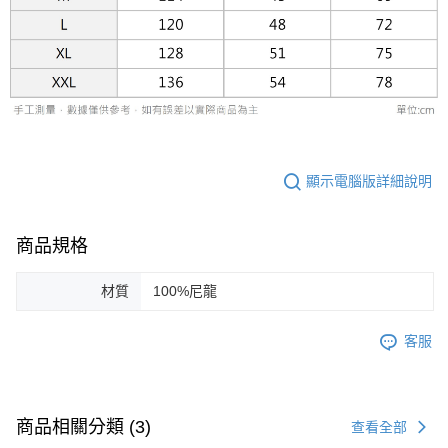
權轉讓予恩沛科技股份有限公司。
２．關於個人資料處理事宜，請瀏覽以下網址：
https://aftee.tw/terms/#terms3
３．未成年的使用者請事先徵得法定代理人或監護人之同意方可使用
「AFTEE先享後付」，若未經同意申辦者引起之損失，本公司不負相關責
任。
４．使用「AFTEE先享後付」時，將依據個別帳號之用戶狀況，依本公司即
時審查核予不同之上限額度；若仍有額度不足之情形，本公司將視審查結果
請求用戶進行身份認證。
５．嚴禁一人註冊多個帳號或使用他人資訊註冊。若發現惡意使用之情形，
顯示電腦版詳細說明
恩沛科技股份有限公司將有權停止該用戶之使用額度並採取法律行動。
商品規格
材質
100%尼龍
客服
商品相關分類 (3)
查看全部