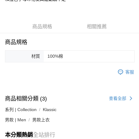
台新國際商業銀行
中國信託商業銀行
AFTEE先享後付
台灣樂天信用卡公司
相關說明
【關於「AFTEE先享後付」】
ATM付款
AFTEE先享後付是「在收到商品之後才付款」的支付方式。 讓您購物簡單
商品規格
相關推薦
便利好安心！
１．簡單：不需註冊會員、不需綁卡、不需儲值。
運送方式
２．便利：只要手機號碼，簡訊認證，即可結帳。
商品規格
３．安心：先確認商品／服務後，再付款。
黑貓宅急便配送到府
每筆NT$120，滿NT$3,000(含以上)免運費
【「AFTEE先享後付」結帳流程】
材質
100%棉
１．於結帳方式選擇「AFTEE先享後付」後，將跳轉至「AFTEE先享後付」
結帳頁面，進行簡訊認證並確認金額後，即可完成結帳。
客服
２．訂單成立數日內，您將收到繳費通知簡訊。
３．收到繳費通知簡訊後14天內，點擊此簡訊中的連結，可透過四大超商／
ATM／網路銀行／等多元方式進行付款，方視為交易完成。
※ 請注意：結帳手續完成當下不需立刻繳費，但若您需要取消訂單，請聯絡
購買商品的店家。未經商家同意取消之訂單仍視為有效，需透過AFTEE先享
商品相關分類 (3)
查看全部
後付繳納相關費用。
※ 交易是否成功請以「AFTEE先享後付 」之結帳頁面顯示為準，若有關於
系列 | Collection
Klassic
是否繳費成功／繳費後需取消欲退款等相關疑問，請聯繫「AFTEE先享後付
客戶支援中心」
https://netprotections.freshdesk.com/support/home
男款 | Men
男款上衣
【注意事項】
本分類熱銷
全站排行
１．透過由恩沛科技股份有限公司提供之「AFTEE先享後付」服務完成之交