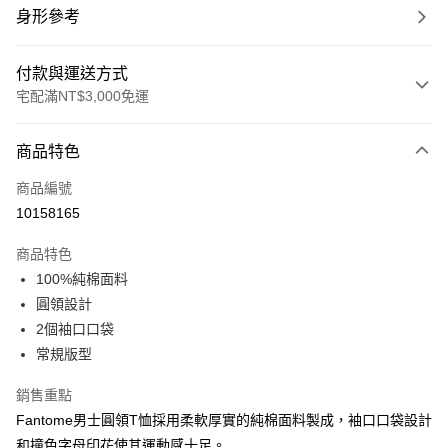
身形參考
付款與運送方式
宅配滿NT$3,000免運
付款方式
商品特色
信用卡一次付款
商品編號
信用卡分期付款
10158165
3 期 0 利率 每期
NT$500
21家銀行
商品特色
合作金庫商業銀行
第一商業銀行
LINE Pay
100%純棉面料
華南商業銀行
彰化商業銀行
圓領設計
Apple Pay
上海商業儲蓄銀行
台北富邦商業銀行
國泰世華商業銀行
兆豐國際商業銀行
2個袖口口袋
街口支付
臺灣中小企業銀行
台中商業銀行
常規版型
匯豐（台灣）商業銀行
華泰商業銀行
悠遊付
聯邦商業銀行
遠東國際商業銀行
銷售重點
元大商業銀行
永豐商業銀行
全盈+PAY
Fantome男士圓領T恤採用柔軟厚實的純棉面料製成，袖口口袋設計
玉山商業銀行
星展（台灣）商業銀行
和撞色字母印花使其運動感十足。