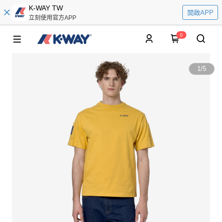
K-WAY TW
開啟APP
立刻使用官方APP
0
1
/
5