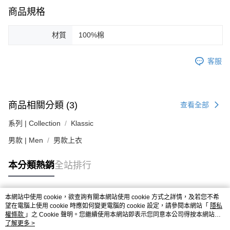
易，需依本服務之必要範圍內提供個人資料，並將交易相關給付款項請求債
權轉讓予恩沛科技股份有限公司。
商品規格
２．關於個人資料處理事宜，請瀏覽以下網址：
https://aftee.tw/terms/#terms3
材質
100%棉
３．未成年的使用者請事先徵得法定代理人或監護人之同意方可使用
「AFTEE先享後付」，若未經同意申辦者引起之損失，本公司不負相關責
任。
客服
４．使用「AFTEE先享後付」時，將依據個別帳號之用戶狀況，依本公司即
時審查核予不同之上限額度；若仍有額度不足之情形，本公司將視審查結果
請求用戶進行身份認證。
５．嚴禁一人註冊多個帳號或使用他人資訊註冊。若發現惡意使用之情形，
恩沛科技股份有限公司將有權停止該用戶之使用額度並採取法律行動。
商品相關分類 (3)
查看全部
系列 | Collection
Klassic
男款 | Men
男款上衣
本分類熱銷
全站排行
本網站中使用 cookie，欲查詢有關本網站使用 cookie 方式之詳情，及若您不希
熱門標籤
望在電腦上使用 cookie 時應如何變更電腦的 cookie 設定，請參閱本網站「
隱私
權條款
」之 Cookie 聲明。您繼續使用本網站即表示您同意本公司得按本網站使
用條款之 Cookie 聲明使用 cookie。
了解更多 >