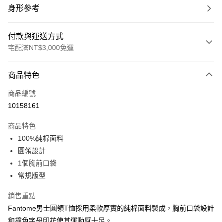
身形參考
付款與運送方式
宅配滿NT$3,000免運
付款方式
商品特色
信用卡一次付款
商品編號
信用卡分期付款
10158161
3 期 0 利率 每期
NT$500
21家銀行
商品特色
合作金庫商業銀行
第一商業銀行
LINE Pay
100%純棉面料
華南商業銀行
彰化商業銀行
圓領設計
Apple Pay
上海商業儲蓄銀行
台北富邦商業銀行
國泰世華商業銀行
兆豐國際商業銀行
1個胸前口袋
街口支付
臺灣中小企業銀行
台中商業銀行
常規版型
匯豐（台灣）商業銀行
華泰商業銀行
悠遊付
聯邦商業銀行
遠東國際商業銀行
銷售重點
元大商業銀行
永豐商業銀行
全盈+PAY
Fantome男士圓領T恤採用柔軟厚實的純棉面料製成，胸前口袋設計
玉山商業銀行
星展（台灣）商業銀行
和撞色字母印花使其運動感十足。