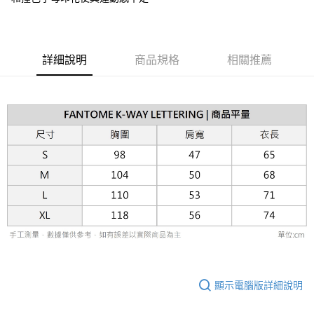
台新國際商業銀行
中國信託商業銀行
AFTEE先享後付
台灣樂天信用卡公司
相關說明
【關於「AFTEE先享後付」】
ATM付款
AFTEE先享後付是「在收到商品之後才付款」的支付方式。 讓您購物簡單
詳細說明
商品規格
相關推薦
便利好安心！
１．簡單：不需註冊會員、不需綁卡、不需儲值。
運送方式
２．便利：只要手機號碼，簡訊認證，即可結帳。
３．安心：先確認商品／服務後，再付款。
黑貓宅急便配送到府
每筆NT$120，滿NT$3,000(含以上)免運費
【「AFTEE先享後付」結帳流程】
１．於結帳方式選擇「AFTEE先享後付」後，將跳轉至「AFTEE先享後付」
結帳頁面，進行簡訊認證並確認金額後，即可完成結帳。
２．訂單成立數日內，您將收到繳費通知簡訊。
３．收到繳費通知簡訊後14天內，點擊此簡訊中的連結，可透過四大超商／
ATM／網路銀行／等多元方式進行付款，方視為交易完成。
※ 請注意：結帳手續完成當下不需立刻繳費，但若您需要取消訂單，請聯絡
購買商品的店家。未經商家同意取消之訂單仍視為有效，需透過AFTEE先享
後付繳納相關費用。
※ 交易是否成功請以「AFTEE先享後付 」之結帳頁面顯示為準，若有關於
是否繳費成功／繳費後需取消欲退款等相關疑問，請聯繫「AFTEE先享後付
客戶支援中心」
https://netprotections.freshdesk.com/support/home
顯示電腦版詳細說明
【注意事項】
１．透過由恩沛科技股份有限公司提供之「AFTEE先享後付」服務完成之交