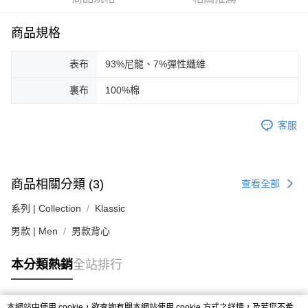
運送方式
２．便利：只要手機號碼，簡訊認證，即可結帳。
３．安心：先確認商品／服務後，再付款。
黑貓宅急便配送到府
商品規格
每筆NT$120，滿NT$3,000(含以上)免運費
【「AFTEE先享後付」結帳流程】
１．於結帳方式選擇「AFTEE先享後付」後，將跳轉至「AFTEE先享後付」
表布
93%尼龍、7%彈性纖維
結帳頁面，進行簡訊認證並確認金額後，即可完成結帳。
２．訂單成立數日內，您將收到繳費通知簡訊。
裏布
100%棉
３．收到繳費通知簡訊後14天內，點擊此簡訊中的連結，可透過四大超商／
ATM／網路銀行／等多元方式進行付款，方視為交易完成。
※ 請注意：結帳手續完成當下不需立刻繳費，但若您需要取消訂單，請聯絡
客服
購買商品的店家。未經商家同意取消之訂單仍視為有效，需透過AFTEE先享
後付繳納相關費用。
※ 交易是否成功請以「AFTEE先享後付 」之結帳頁面顯示為準，若有關於
是否繳費成功／繳費後需取消欲退款等相關疑問，請聯繫「AFTEE先享後付
商品相關分類 (3)
客戶支援中心」
https://netprotections.freshdesk.com/support/home
查看全部
【注意事項】
系列 | Collection
Klassic
１．透過由恩沛科技股份有限公司提供之「AFTEE先享後付」服務完成之交
男款 | Men
男款背心
易，需依本服務之必要範圍內提供個人資料，並將交易相關給付款項請求債
權轉讓予恩沛科技股份有限公司。
２．關於個人資料處理事宜，請瀏覽以下網址：
本分類熱銷
全站排行
https://aftee.tw/terms/#terms3
３．未成年的使用者請事先徵得法定代理人或監護人之同意方可使用
「AFTEE先享後付」，若未經同意申辦者引起之損失，本公司不負相關責
任。
本網站中使用 cookie，欲查詢有關本網站使用 cookie 方式之詳情，及若您不希