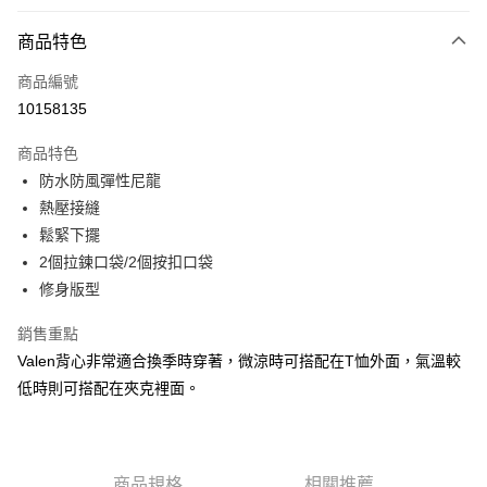
付款方式
商品特色
信用卡一次付款
商品編號
信用卡分期付款
10158135
3 期 0 利率 每期
NT$1,140
21家銀行
商品特色
合作金庫商業銀行
第一商業銀行
LINE Pay
防水防風彈性尼龍
華南商業銀行
彰化商業銀行
熱壓接縫
Apple Pay
上海商業儲蓄銀行
台北富邦商業銀行
國泰世華商業銀行
兆豐國際商業銀行
鬆緊下擺
街口支付
臺灣中小企業銀行
台中商業銀行
2個拉鍊口袋/2個按扣口袋
匯豐（台灣）商業銀行
華泰商業銀行
修身版型
悠遊付
聯邦商業銀行
遠東國際商業銀行
元大商業銀行
永豐商業銀行
全盈+PAY
銷售重點
玉山商業銀行
星展（台灣）商業銀行
Valen背心非常適合換季時穿著，微涼時可搭配在T恤外面，氣溫較
台新國際商業銀行
中國信託商業銀行
AFTEE先享後付
低時則可搭配在夾克裡面。
台灣樂天信用卡公司
相關說明
【關於「AFTEE先享後付」】
ATM付款
AFTEE先享後付是「在收到商品之後才付款」的支付方式。 讓您購物簡單
便利好安心！
１．簡單：不需註冊會員、不需綁卡、不需儲值。
商品規格
相關推薦